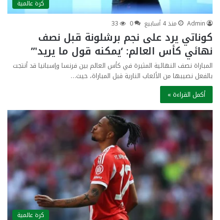
كرة عالمية
Admin
منذ 4 أسابيع
0
33
كوناتي يرد على نجم برشلونة قبل نصف
نهائي كأس العالم: ‘يمكنه قول ما يريد'”
المباراة نصف النهائية المثيرة في كأس العالم بين فرنسا وإسبانيا قد أنتجت
بالفعل نصيبها من الألعاب النارية قبل المباراة، حيث…
أكمل القراءة »
كرة عالمية