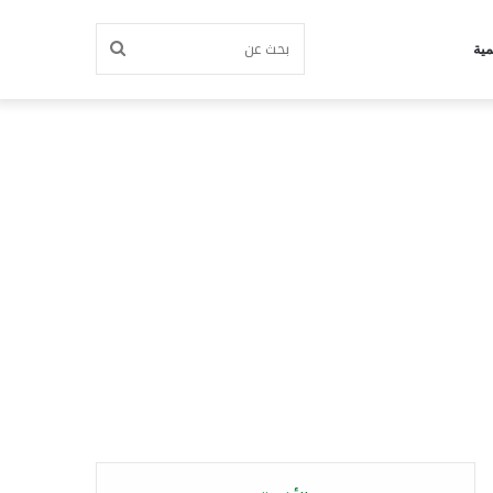
بحث
مية
عن