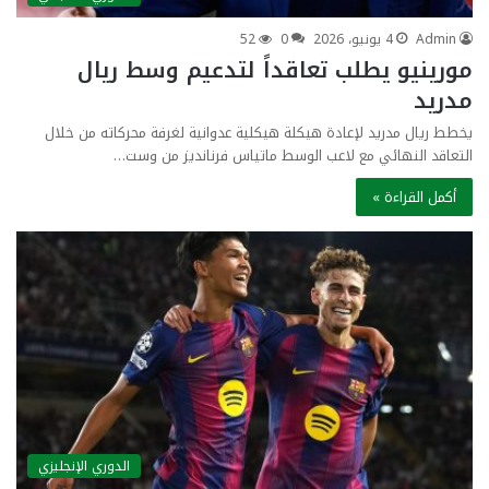
Admin
4 يونيو، 2026
0
52
مورينيو يطلب تعاقداً لتدعيم وسط ريال
مدريد
يخطط ريال مدريد لإعادة هيكلة هيكلية عدوانية لغرفة محركاته من خلال
التعاقد النهائي مع لاعب الوسط ماتياس فرنانديز من وست…
أكمل القراءة »
الدوري الإنجليزي