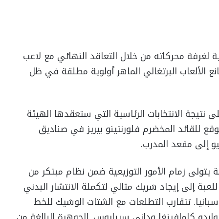
 لغرفة محركاته من خلال التعاقد النهائي مع لاعب
نع الألعاب البرتغالي الماهر أولوية مطلقة في ظل
تيجة الانتخابات الرئاسية التي ستعقدها الهيئة
توقع للقائد المخضرم فلورنتينو بيريز في صناديق
يو إلى مقعد المدرب.
تولى زمام الأمور التوزيعية ضمن نظام مبتكر من
عبة إلى إيجاد شريك مثالي لتكملة الانتشار البدني
بانيا. تتقارب التطلعات مع الشتات الوشيك للخط
اردو كامافينغا وداني سيبايوس. الجوهرة البالغة من