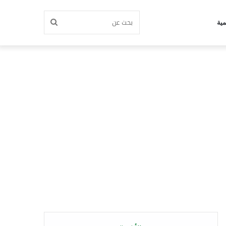
بحث
مية
عن