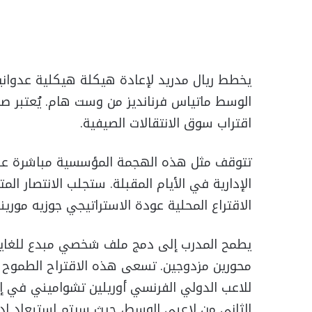
يخطط ريال مدريد لإعادة هيكلة هيكلية عدوانية
الوسط ماتياس فرنانديز من وست هام. يُعتبر صا
اقتراب سوق الانتقالات الصيفية.
تتوقف مثل هذه الهجمة المؤسسية مباشرة على ن
الإدارية في الأيام المقبلة. ستجلب الانتصار الم
الاقتراع المحلية عودة الاستراتيجي جوزيه مورين
يطمح المدرب إلى دمج ملف شخصي مبدع للغاية ي
محورين مزدوجين. تسعى هذه الاقتراح الطموح لل
للاعب الدولي الفرنسي أوريلين تشواميني في إس
الثاني من لاعبي الوسط، حيث سيتم استبعاد إدو