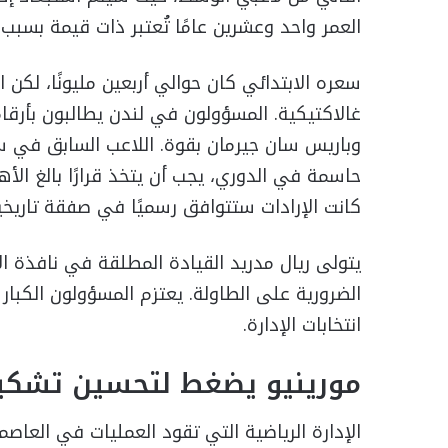
العمر واحد وعشرين عامًا تُعتبر ذات قيمة بسبب 
سعره الابتدائي كان حوالي أربعين مليونًا، لكن 
غالاكتيكية. المسؤولون في لندن يطالبون بأرقام
وباريس سان جيرمان بقوة. اللاعب السابق في س
حاسمة في الدوري، يجب أن يتخذ قرارًا بالغ الأ
كانت الإرادات ستتوافق رسميًا في صفقة تاريخية
يتولى ريال مدريد القيادة المطلقة في نافذة الا
الضرورية على الطاولة. يعتزم المسؤولون الكبار 
انتخابات الإدارة.
مورينيو يضغط لتحسين تشكيلة
الإدارة الرياضية التي تقود العمليات في العاص