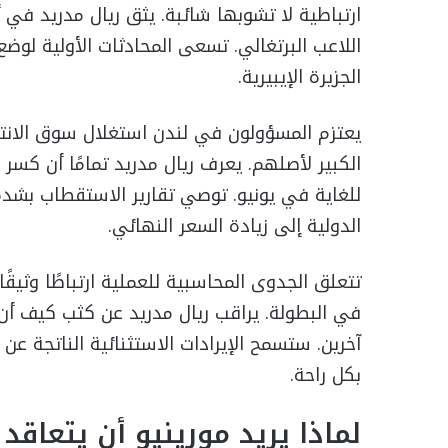
ارتباطية لا تشوبها شائبة. يثق ريال مدريد في
اللاعب البرتغالي. تسعى المحادثات الأولية لوض
الجزيرة الإيبيرية.
يعتزم المسؤولون في لندن استغلال سوق الانتق
الكبير لأصلهم. يعرف ريال مدريد تمامًا أن كسر
للغاية في يونيو. توصي تقارير الاستقطاب بشدة 
الدولية إلى زيادة السعر النهائي.
تتعلق الجدوى المحاسبية للعملية ارتباطًا وثيق
في البطولة. يراقب ريال مدريد عن كثب كيف أن أد
آخرين. ستسمح الإيرادات الاستثنائية الناتجة ع
بكل راحة.
لماذا يريد مورينيو أن يتعاقد