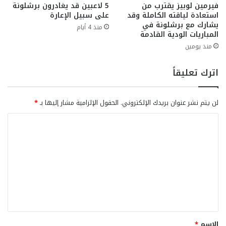
فيرمين لوبيز يقترب من
5 لاعبين قد يغادرون برشلونة
استعادة لياقته الكاملة وقد
على سبيل الإعارة
يشارك مع برشلونة في
منذ 4 أيام
المباريات الودية القادمة
منذ يومين
اترك تعليقاً
لن يتم نشر عنوان بريدك الإلكتروني.
الحقول الإلزامية مشار إليها بـ
*
ا
ل
ت
ع
ل
ي
ق
الاسم
*