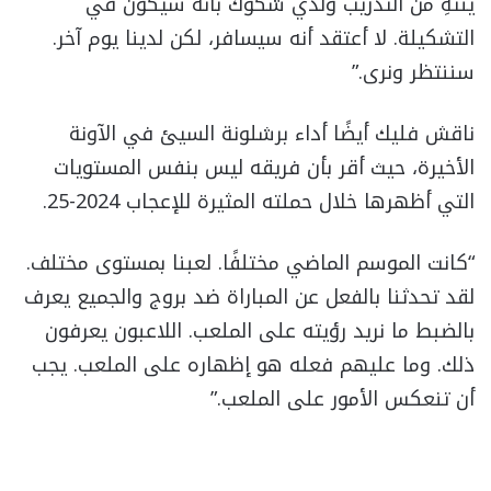
ينتهِ من التدريب ولدي شكوك بأنه سيكون في
التشكيلة. لا أعتقد أنه سيسافر، لكن لدينا يوم آخر.
سننتظر ونرى.”
ناقش فليك أيضًا أداء برشلونة السيئ في الآونة
الأخيرة، حيث أقر بأن فريقه ليس بنفس المستويات
التي أظهرها خلال حملته المثيرة للإعجاب 2024-25.
“كانت الموسم الماضي مختلفًا. لعبنا بمستوى مختلف.
لقد تحدثنا بالفعل عن المباراة ضد بروج والجميع يعرف
بالضبط ما نريد رؤيته على الملعب. اللاعبون يعرفون
ذلك. وما عليهم فعله هو إظهاره على الملعب. يجب
أن تنعكس الأمور على الملعب.”