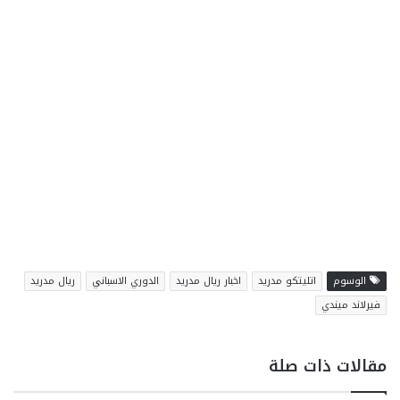
الوسوم
اتليتكو مدريد
اخبار ريال مدريد
الدوري الاسباني
ريال مدريد
فيرلاند ميندي
مقالات ذات صلة