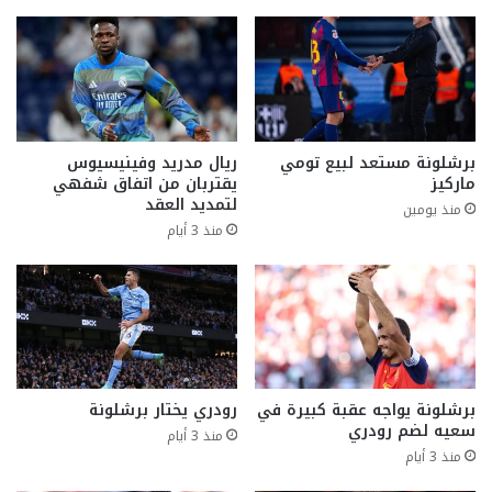
برشلونة مستعد لبيع تومي
ريال مدريد وفينيسيوس
ماركيز
يقتربان من اتفاق شفهي
لتمديد العقد
منذ يومين
منذ 3 أيام
برشلونة يواجه عقبة كبيرة في
رودري يختار برشلونة
سعيه لضم رودري
منذ 3 أيام
منذ 3 أيام