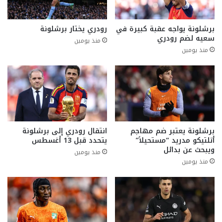
برشلونة يواجه عقبة كبيرة في
رودري يختار برشلونة
سعيه لضم رودري
منذ يومين
منذ يومين
برشلونة يعتبر ضم مهاجم
انتقال رودري إلى برشلونة
أتلتيكو مدريد “مستحيلاً”
يتحدد قبل 13 أغسطس
ويبحث عن بدائل
منذ يومين
منذ يومين