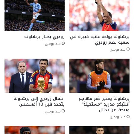
برشلونة يواجه عقبة كبيرة في
رودري يختار برشلونة
سعيه لضم رودري
منذ يومين
منذ يومين
برشلونة يعتبر ضم مهاجم
انتقال رودري إلى برشلونة
أتلتيكو مدريد “مستحيلاً”
يتحدد قبل 13 أغسطس
ويبحث عن بدائل
منذ يومين
منذ يومين