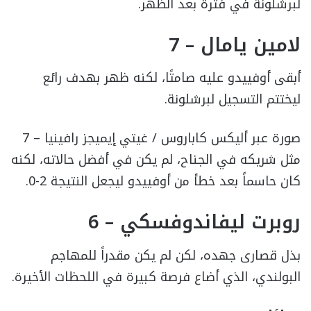
لبرشلونة في فترة بعد الظهر.
لامين يامال – 7
أبقى أوفييدو عليه صامتًا، لكنه ظهر بهدف رائع
ليختتم التسجيل لبرشلونة.
صورة عبر أليكس كاباروس / غيتي إيميجز رافينيا – 7
مثل شريكه في الجناح، لم يكن في أفضل حالاته، لكنه
كان حاسماً بعد خطأ من أوفييدو ليجعل النتيجة 2-0.
روبرت ليفاندوفسكي – 6
بذل قصارى جهده، لكن لم يكن مقدراً للمهاجم
البولندي، الذي أضاع فرصة كبيرة في اللحظات الأخيرة.