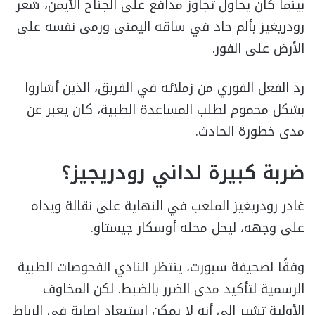
بينما كان يحاول تجاوز مدافع على الجناح الأيمن، شعر
رودريغيز بألم حاد في ساقه اليمنى ورمى نفسه على
الأرض على الفور.
رد الفعل الفوري من زملائه في الفريق، الذين أشاروا
بشكل محموم لطلب المساعدة الطبية، كان يعبر عن
مدى خطورة الحادث.
ضربة كبيرة لداني رودريجيز؟
غادر رودريغيز الملعب في النهاية على نقالة ويداه
على وجهه، ليحل محله أوسكار جيستاو.
وفقًا لصحيفة سبورت، ينتظر النادي الفحوصات الطبية
الرسمية لتأكيد مدى الضرر بالضبط. لكن المخاوف
الأولية تشير إلى أنه لا يمكن استبعاد إصابة في الرباط