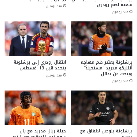
سعيه لضم رودري
منذ يومين
منذ يومين
برشلونة يعتبر ضم مهاجم
انتقال رودري إلى برشلونة
أتلتيكو مدريد “مستحيلاً”
يتحدد قبل 13 أغسطس
ويبحث عن بدائل
منذ يومين
منذ يومين
برشلونة يتوصل لاتفاق مع
حيلة ريال مدريد مع يان
رودري
ديوماندي للتوقيع مع اللاعب