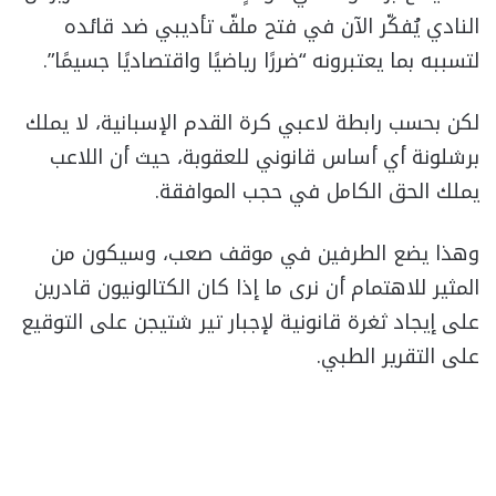
النادي يُفكّر الآن في فتح ملفّ تأديبي ضد قائده
لتسببه بما يعتبرونه “ضررًا رياضيًا واقتصاديًا جسيمًا”.
لكن بحسب رابطة لاعبي كرة القدم الإسبانية، لا يملك
برشلونة أي أساس قانوني للعقوبة، حيث أن اللاعب
يملك الحق الكامل في حجب الموافقة.
وهذا يضع الطرفين في موقف صعب، وسيكون من
المثير للاهتمام أن نرى ما إذا كان الكتالونيون قادرين
على إيجاد ثغرة قانونية لإجبار تير شتيجن على التوقيع
على التقرير الطبي.