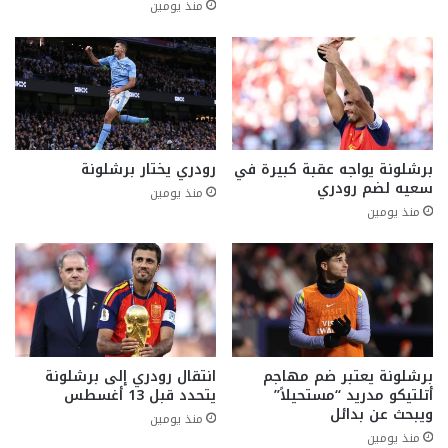
منذ يومين
برشلونة يواجه عقبة كبيرة في
رودري يختار برشلونة
سعيه لضم رودري
منذ يومين
منذ يومين
برشلونة يعتبر ضم مهاجم
انتقال رودري إلى برشلونة
أتلتيكو مدريد “مستحيلاً”
يتحدد قبل 13 أغسطس
ويبحث عن بدائل
منذ يومين
منذ يومين