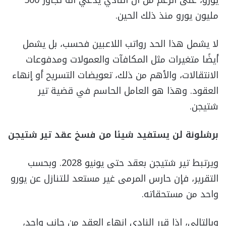
مليون يورو منذ ذلك الحين.
لا يشمل هذا الحد رواتب اللاعبين فحسب، بل يشمل
أيضًا متغيرات مثل المكافآت والعمولات ومدفوعات
الانتقالات، والأهم من ذلك، تعويضات التسريح أو إنهاء
العقود. وهذا هو العامل الحاسم في قضية تير
شتيجن.
برشلونة لن يستفيد شيئا من فسخ عقد تير شتيجن
ويرتبط تير شتيجن بعقد حتى يونيو 2028. وبحسب
التقرير، فإن حارس المرمى غير مستعد للتنازل عن يورو
واحد من مستحقاته.
وبالتالي، إذا قرر النادي إنهاء العقد من جانب واحد،