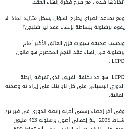
اتخاذها ضده ، مع طرح فكرة إنهاء العقد.
ومع تصاعد الصراع، يطرح السؤال بشكل متزايد: لماذا لا
يقوم برشلونة ببساطة بإنهاء عقد تير شتيجن؟
وبحسب صحيفة سبورت فإن العائق الأكبر أمام
برشلونة في إنهاء عقد النجم المخضرم هو قانون
LCPD .
LCPD هو حد تكلفة الفريق الذي تفرضه رابطة
الدوري الإسباني على كل نادٍ بناءً على إيراداته وصحته
المالية.
وفي آخر إحصاء رسمي أجرته رابطة الدوري في فبراير/
شباط 2025، بلغ إجمالي أصول برشلونة 463 مليون
يورو، على الرغم من أن النادي يدعي أنه تجاوز 500