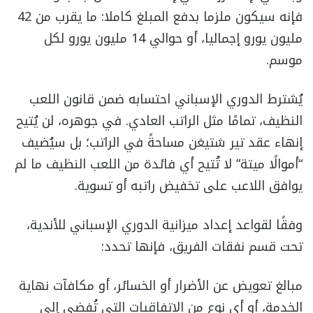
فإنه سيكون ملزما بدفع المبلغ كاملا: ما يقرب من 42
مليون يورو إجماليا، أو حوالي 14 مليون يورو لكل
موسم.
يُشترط الدوري الإسباني احتسابه ضمن قانون اللعب
النظيف، تمامًا مثل الراتب العادي. في جوهره، لن يُتيح
إنهاء عقد تير شتيغن مساحةً في الراتب؛ بل سيُضيف
“أموالًا ميتة” لا تُتيح أي فائدة من اللعب النظيف ما لم
يوافق اللاعب على تخفيض راتبه أو تسوية.
وفقًا لقواعد إعداد ميزانية الدوري الإسباني للأندية،
تحت قسم نفقات الفريق، فإنها تحدد:
مبالغ تعويض عن الأضرار أو الخسائر، أو مكافآت نهاية
الخدمة، أو أي نوع من الاتفاقيات التي تُفضي إلى