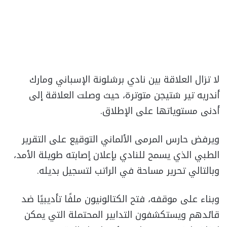
لا تزال العلاقة بين نادي برشلونة الإسباني ومارك
أندريه تير شتيجن متوترة، حيث وصلت العلاقة إلى
أدنى مستوياتها على الإطلاق.
ويرفض حارس المرمى الألماني التوقيع على التقرير
الطبي الذي يسمح للنادي بإعلان إصابته طويلة الأمد،
وبالتالي تحرير مساحة في الراتب لتسجيل بديله.
وبناء على موقفه، فتح الكتالونيون ملفًا تأديبيًا ضد
قائدهم ويستكشفون التدابير المحتملة التي يمكن