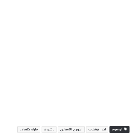
الوسوم
اخبار برشلونة
الدوري الاسباني
برشلونة
مارك كاسادو