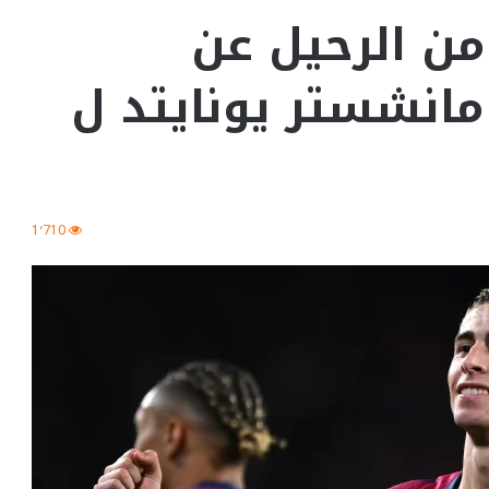
من الرحيل عن
انشستر يونايتد ل
1٬710