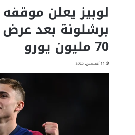
لوبيز يعلن موقفه 
برشلونة بعد عرض م
70 مليون يورو
11 أغسطس، 2025