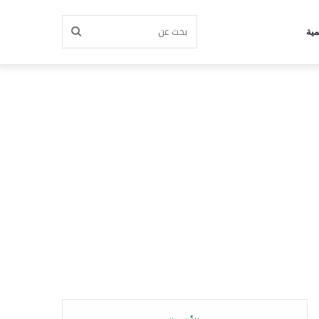
بحث
مية
عن