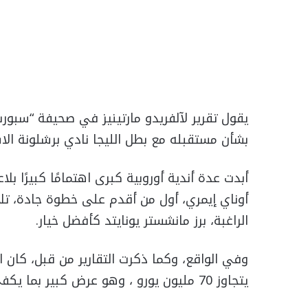
يقول تقرير لآلفريدو مارتينيز في صحيفة “سبورت
بشأن مستقبله مع بطل الليجا نادي برشلونة الا
أبدت عدة أندية أوروبية كبرى اهتمامًا كبيرًا بل
أوناي إيمري، أول من أقدم على خطوة جادة، تلا
الراغبة، برز مانشستر يونايتد كأفضل خيار.
وفي الواقع، وكما ذكرت التقارير من قبل، كان
يتجاوز 70 مليون يورو ، وهو عرض كبير بما يكفي لكي يفكر برشلونة في التفاوض.