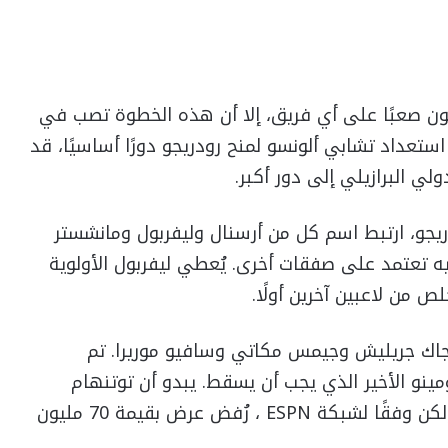
ون صعبًا على أي فريق، إلا أن هذه الخطوة تصب في
تعداد تشابي ألونسو لمنح رودريجو دورًا أساسيًا، قد
لي البرازيلي إلى دور أكبر.
ريجو، ارتبط اسم كل من أرسنال وليفربول ومانشستر
إليه تعتمد على صفقات أخرى. يُعطي ليفربول الأولوية
ص من لاعبين آخرين أولًا.
اك جريليش وجيمس مكاتي وسافيو موريرا. تم
مينو الأخير الذي يجب أن يسقط. يبدو أن توتنهام
هوتسبير هو الأكثر اهتمامًا باللاعب البرازيلي، ولكن وفقًا لشبكة ESPN ، رُفض عرض بقيمة 70 مليون