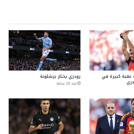
 عقبة كبيرة في
رودري يختار برشلونة
دري
منذ 20 ساعة