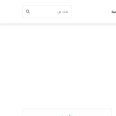
بحث
مية
عن