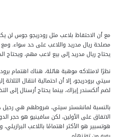
مع أن الاحتفاظ بلاعب مثل رودريجو جوس لن يك
مصلحة ريال مدريد واللاعب على حد سواء. ومع اس
يحتاج ريال مدريد إلى بيع لاعب مهم، ويحتاج الدو
نظرًا لامتلاكه موهبة هائلة، هناك اهتمام برود
سيتي برودريجو، إلا أن احتمالية انتقال الثلاثة 
لضم ألكسندر إيزاك، بينما يحتاج أرسنال إلى التخل
بالنسبة لمانشستر سيتي، شروطهم هي رحيل ج
الاتفاق على الأولين، لكن سافينيو هو حجر الدو
يورو من توتنهام.