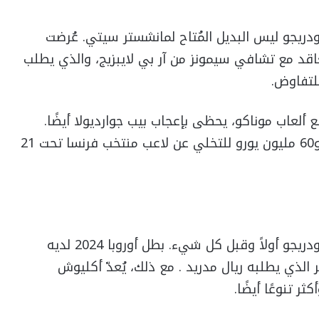
يجو ليس البديل المُتاح لمانشستر سيتي. عُرضت
عاقد مع تشافي سيمونز من آر بي لايبزيج، والذي يطلب
 ألعاب موناكو، يحظى بإعجاب بيب جوارديولا أيضًا.
وسيطلب النادي الفرنسي مبلغًا يتراوح بين 50 و60 مليون يورو للتخلي عن لاعب منتخب فرنسا تحت 21
مع ذلك، يبدو أن مانشستر سيتي سيستهدف رودريجو أولاً وقبل كل شيء. بطل أوروبا 2024 لديه
الذي يطلبه ريال مدريد . مع ذلك، يُعدّ أكليوش
ر تنوعًا أيضًا.