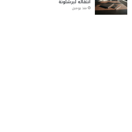
انتقاله لبرشلونة
منذ يومين