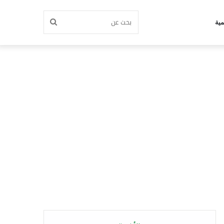
بحث
مية
عن