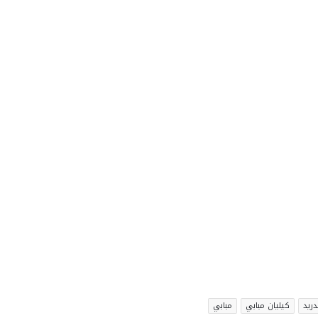
دريد
كيليان مبابي
مبابي