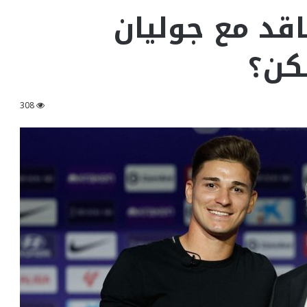
اقد مع جوليان
كن؟
308