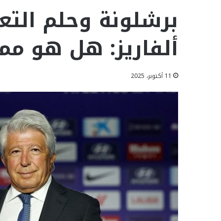
برشلونة وحلم التع
ألفاريز: هل هو مم
11 أكتوبر، 2025