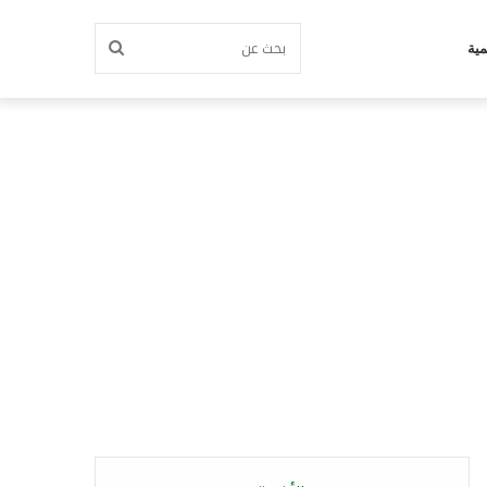
بحث
مية
عن