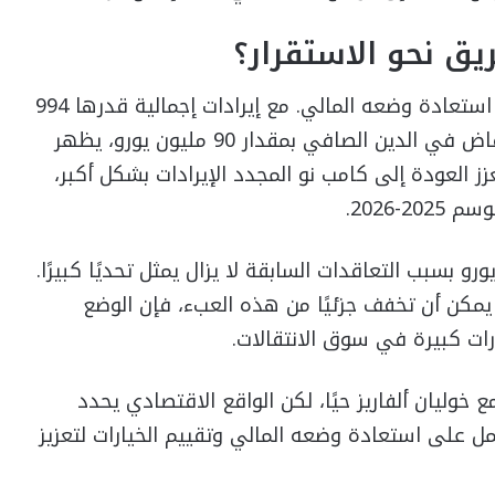
ق نحو الاستقرار؟
لقد حقق نادي برشلونة تقدمًا كبيرًا في عملية استعادة وضعه المالي. مع إيرادات إجمالية قدرها 994
مليون يورو في السنة المالية 2024-2025 وانخفاض في الدين الصافي بمقدار 90 مليون يورو، يظهر
زز العودة إلى كامب نو المجدد الإيرادات بشكل أكبر،
الدين المتبقي البالغ 159 مليون يورو بسبب التعاقدات السابقة لا يزال يمثل تحديًا كبيرًا.
يمكن أن تخفف جزئيًا من هذه العبء، فإن الوضع
رات كبيرة في سوق الانتقالات.
ع خوليان ألفاريز حيًا، لكن الواقع الاقتصادي يحدد
عمل على استعادة وضعه المالي وتقييم الخيارات لتعزيز