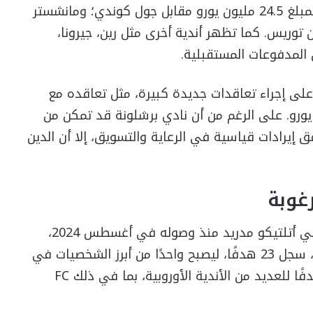
مستحق مقابل روبرت ليفاندوفسكي؛ إشبيلية، بمبلغ 24.5 مليون يورو مقابل جول كوندي؛ ومانشستر
ورو مقابل فيران توريس. كما تظهر أندية أخرى مثل رين، جيرونا،
 المدفوعات المستقبلية.
على إجراء تعاقدات جديدة كبيرة، مثل تعاقده مع
ي تتجاوز قيمته السوقية 100 مليون يورو. على الرغم من أن نادي برشلونة قد تمكن من
قدار 90 مليون يورو وحقق إيرادات قياسية في الرعاية والتسويق، إلا أن الدين
غوبة
جوليان ألفاريز، البالغ من العمر 25 عامًا، قد برز في أتلتيكو مدريد منذ وصوله في أغسطس 2024،
بصفقة بلغت 95 مليون يورو. في موسمه الأول، سجل 23 هدفًا، ليصبح واحدًا من أبرز الشخصيات في
الفريق. لقد جعلته مرونته وقدرته التهديفية هدفًا للعديد من الأندية الأوروبية، بما في ذلك FC