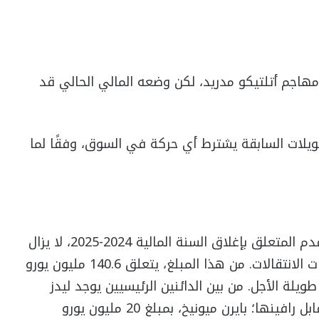
 مهاجم أتلتيكو مدريد، لكن وضعه المالي الحالي قد
ون يورو بسبب التحويلات السابقة يشترط أي حركة في السوق، وفقًا لما
وفقًا للتقرير الاقتصادي لنادي برشلونة لكرة القدم المتعلق بإغلاق السنة المالية 2024-2025، لا يزال
النادي مدينًا بمبلغ 159.1 مليون يورو في صفقات الانتقالات. من هذا المبلغ، يتعلق 140.6 مليون يورو
ليون يورو بالديون طويلة الأجل. من بين الدائنين الرئيسيين يوجد ليدز
يونايتد، الذي يُدين له بمبلغ 41.9 مليون يورو مقابل رافينها؛ بايرن ميونيخ، بمبلغ 20 مليون يورو