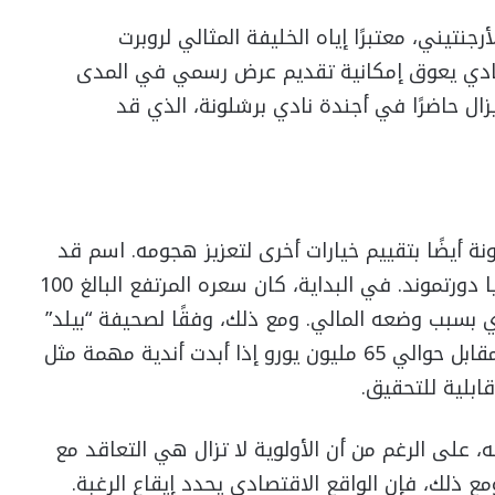
رجنتيني، معتبرًا إياه الخليفة المثالي لروبرت
نادي يعوق إمكانية تقديم عرض رسمي في المدى
يزال حاضرًا في أجندة نادي برشلونة، الذي قد
ة أيضًا بتقييم خيارات أخرى لتعزيز هجومه. اسم قد
اكتسب قوة هو سيرهو غيلاس، مهاجم بوروسيا دورتموند. في البداية، كان سعره المرتفع البالغ 100
دي بسبب وضعه المالي. ومع ذلك، وفقًا لصحيفة “بيلد”
الألمانية، هناك اتفاق قد يسمح بخروج غيلاس مقابل حوالي 65 مليون يورو إذا أبدت أندية مهمة مثل
قابلية للتحقيق.
 على الرغم من أن الأولوية لا تزال هي التعاقد مع
ع ذلك، فإن الواقع الاقتصادي يحدد إيقاع الرغبة.