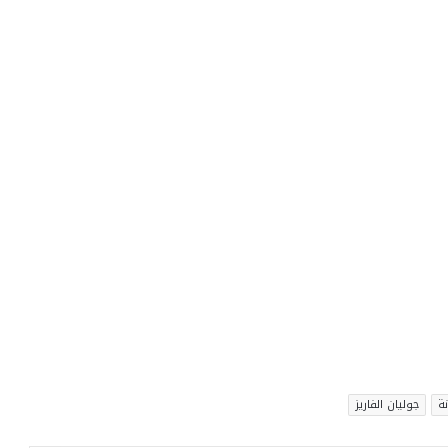
ة
جوليان الفاريز