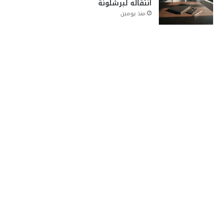
انتقاله لبرشلونة
منذ يومين