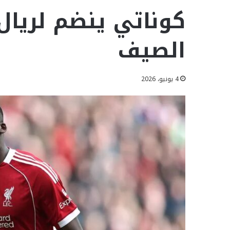
كوناتي ينضم لريال 
الصيف
4 يونيو، 2026