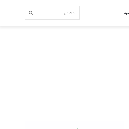
بحث
مية
عن