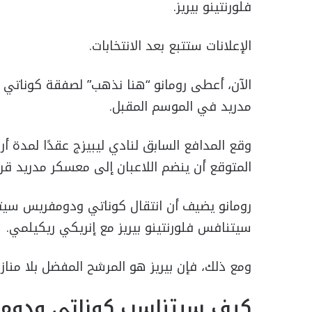
فلورنتينو بيريز.
الإعلانات ستتبع بعد الانتخابات.
الآن، أعطى رومانو “هنا نذهب” لصفقة كوناتي أي
مدريد في الموسم المقبل.
وقع المدافع السابق لنادي ليبيزج عقدًا لمدة
المتوقع أن ينضم اللاعبان إلى معسكر مدريد قريبً
رومانو يضيف أن انتقال كوناتي ودومفريس سيت
سيتنافس فلورنتينو بيريز مع إنريكي ريكيلمي.
ومع ذلك، فإن بيريز هو المرشح المفضل بلا منا
كيف سيتناسب كوناتي ودومف