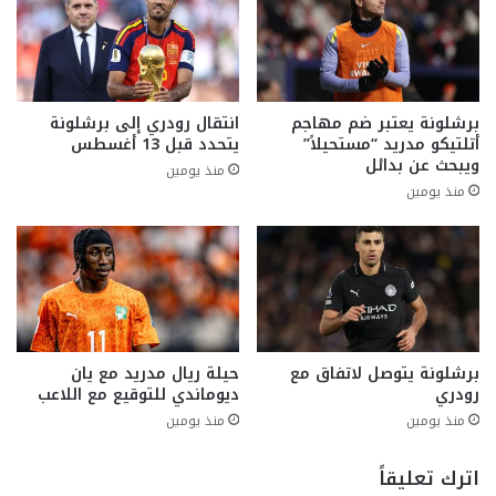
برشلونة يعتبر ضم مهاجم
انتقال رودري إلى برشلونة
أتلتيكو مدريد “مستحيلاً”
يتحدد قبل 13 أغسطس
ويبحث عن بدائل
منذ يومين
منذ يومين
برشلونة يتوصل لاتفاق مع
حيلة ريال مدريد مع يان
رودري
ديوماندي للتوقيع مع اللاعب
منذ يومين
منذ يومين
اترك تعليقاً