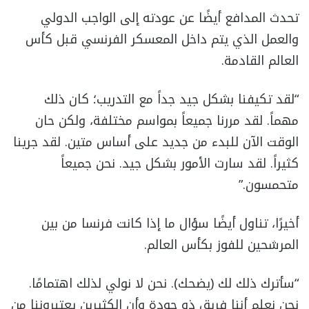
تحدث المدافع أيضًا عن عودته إلى الواجب الدولي
والعمل الذي يتم داخل المعسكر الفرنسي قبل كأس
العالم القادمة.
“لقد تكيفنا بشكل جيد جداً مع التدريب؛ كان ذلك
مهماً. لقد مررنا جميعاً بمواسم مختلفة، ولكن حان
الوقت الآن للبدء من جديد على أساس متين. لقد جرينا
كثيراً. لقد سارت الأمور بشكل جيد. نحن جميعاً
متحمسون.”
أخيرًا، تناول أيضًا سؤال ما إذا كانت فرنسا من بين
المرشحين للفوز بكأس العالم.
“سأترك ذلك لك (يضحك). نحن لا نولي لذلك اهتمامًا.
نحن نعلم أننا فريق ذو جودة وأن الكثيرين يعتبروننا من