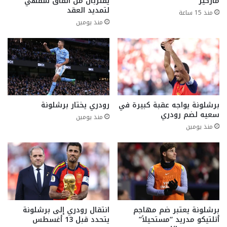
ماركيز
يقتربان من اتفاق شفهي
لتمديد العقد
منذ 15 ساعة
منذ يومين
برشلونة يواجه عقبة كبيرة في
رودري يختار برشلونة
سعيه لضم رودري
منذ يومين
منذ يومين
برشلونة يعتبر ضم مهاجم
انتقال رودري إلى برشلونة
أتلتيكو مدريد “مستحيلاً”
يتحدد قبل 13 أغسطس