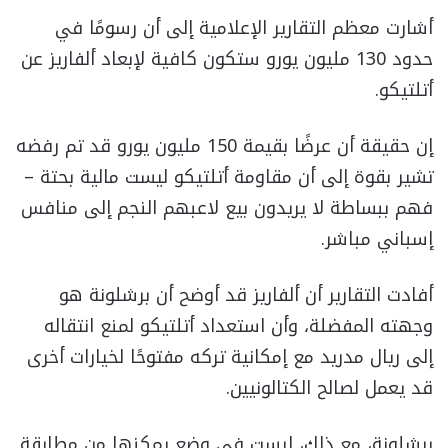
أشارت معظم التقارير الإعلامية إلى أن رسومًا في
حدود 130 مليون يورو ستكون كافية لإبعاد ألفاريز عن
أتلتيكو.
إن حقيقة أن عرضًا بقيمة 150 مليون يورو قد تم رفضه
تشير بقوة إلى أن مقاومة أتلتيكو ليست مالية بحتة –
فهم ببساطة لا يريدون بيع لاعبهم النجم إلى منافس
إسباني مباشر.
أفادت التقارير أن ألفاريز قد أوضح أن برشلونة هو
وجهته المفضلة، وأن استعداد أتلتيكو لمنع انتقاله
إلى ريال مدريد مع إمكانية تركه مفتوحًا لخيارات أخرى
قد يعمل لصالح الكتالونيين.
برشلونة، مع ذلك، ليست في وضع يمكنها من مطابقة