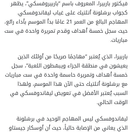
فيكتور باربيرا، المعروف باسم “باربيروفسكي”، يظهر
كجواب برشلونة أتلتيك على غياب ليفاندوفسكي.
المهاجم البالغ من العمر 21 عامًا بدأ الموسم بأداء رائع،
حيث سجل خمسة أهداف وقدم تمريرة واحدة في ست
مباريات.
باربيرا، الذي يُعتبر “مهاجمًا صريحًا من أولئك الذين
يعيشون في منطقة الجزاء ويبسّطون اللعبة”، سجل
خمسة أهداف وتمريرة حاسمة واحدة في ست مباريات
مع برشلونة أتلتيك حتى الآن هذا الموسم، ولهذا
السبب يُعتبر الأفضل في تعويض ليفاندوفسكي في
الوقت الحالي.
ليفاندوفسكي ليس المهاجم الوحيد في برشلونة
الذي يعاني من الإصابة حالياً، حيث أن أوسكار جيستاو