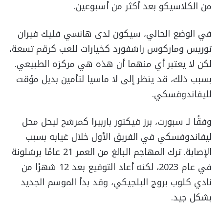
من الكلاسيكو بعد أكثر من أسبوعين.
في الوضع الحالي، سيكون لدى هانسي فليك فيران
توريس وماركوس راشفورد كخيارات للعب كرقم تسعة،
لكن لا يعتبر أي منهما أن هذه هي مركزه الطبيعي.
بسبب ذلك، قد ينظر إلى لا ماسيا لتأمين بديل مؤقت
لليفاندوفسكي.
وفقًا لـ سبورت، برز فيكتور باربيرا كمرشح ليحل محل
ليفاندوفسكي في الفريق الأول خلال غيابه بسبب
الإصابة. ترك المهاجم البالغ من العمر 21 عامًا برشلونة
في عام 2023، لكنه أعاد التوقيع بعد 12 شهرًا من
نادي كلوب بروج البلجيكي، وقد بدأ الموسم الجديد
بشكل جيد.