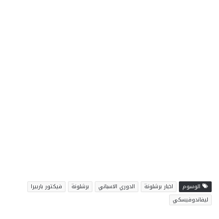
الوسوم
اخبار برشلونة
الدوري الاسباني
برشلونة
فيكتور باربيرا
ليفاندوفيسكي