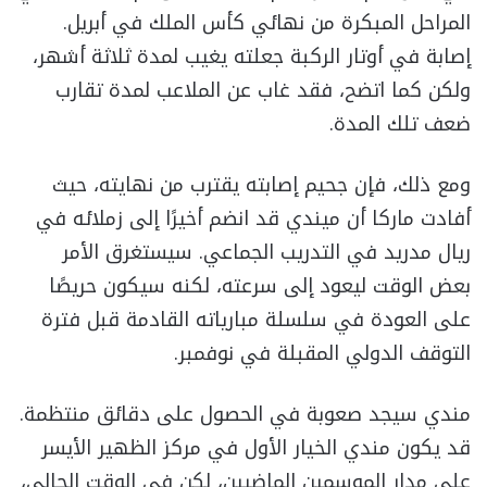
المراحل المبكرة من نهائي كأس الملك في أبريل.
إصابة في أوتار الركبة جعلته يغيب لمدة ثلاثة أشهر،
ولكن كما اتضح، فقد غاب عن الملاعب لمدة تقارب
ضعف تلك المدة.
ومع ذلك، فإن جحيم إصابته يقترب من نهايته، حيث
أفادت ماركا أن ميندي قد انضم أخيرًا إلى زملائه في
ريال مدريد في التدريب الجماعي. سيستغرق الأمر
بعض الوقت ليعود إلى سرعته، لكنه سيكون حريصًا
على العودة في سلسلة مبارياته القادمة قبل فترة
التوقف الدولي المقبلة في نوفمبر.
مندي سيجد صعوبة في الحصول على دقائق منتظمة.
قد يكون مندي الخيار الأول في مركز الظهير الأيسر
على مدار الموسمين الماضيين، لكن في الوقت الحالي،