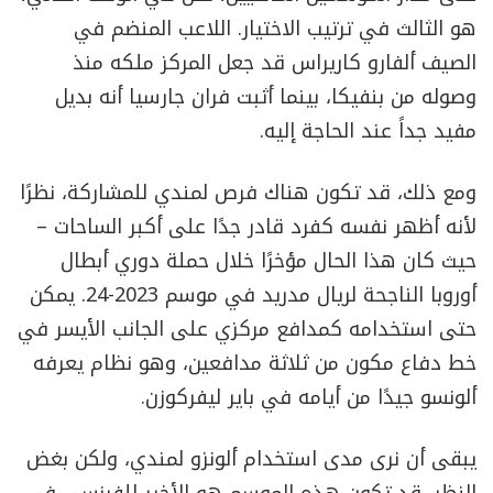
هو الثالث في ترتيب الاختيار. اللاعب المنضم في
الصيف ألفارو كاريراس قد جعل المركز ملكه منذ
وصوله من بنفيكا، بينما أثبت فران جارسيا أنه بديل
مفيد جداً عند الحاجة إليه.
ومع ذلك، قد تكون هناك فرص لمندي للمشاركة، نظرًا
لأنه أظهر نفسه كفرد قادر جدًا على أكبر الساحات –
حيث كان هذا الحال مؤخرًا خلال حملة دوري أبطال
أوروبا الناجحة لريال مدريد في موسم 2023-24. يمكن
حتى استخدامه كمدافع مركزي على الجانب الأيسر في
خط دفاع مكون من ثلاثة مدافعين، وهو نظام يعرفه
ألونسو جيدًا من أيامه في باير ليفركوزن.
يبقى أن نرى مدى استخدام ألونزو لمندي، ولكن بغض
النظر، قد تكون هذه الموسم هو الأخير للفرنسي في