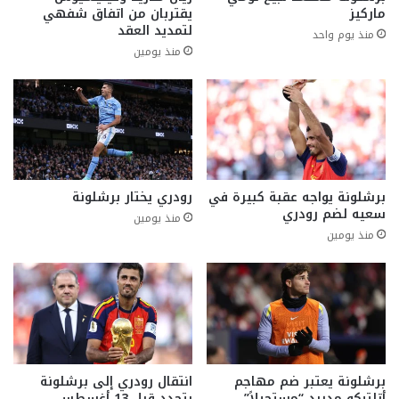
ماركيز
يقتربان من اتفاق شفهي
لتمديد العقد
منذ يوم واحد
منذ يومين
برشلونة يواجه عقبة كبيرة في
رودري يختار برشلونة
سعيه لضم رودري
منذ يومين
منذ يومين
برشلونة يعتبر ضم مهاجم
انتقال رودري إلى برشلونة
أتلتيكو مدريد “مستحيلاً”
يتحدد قبل 13 أغسطس