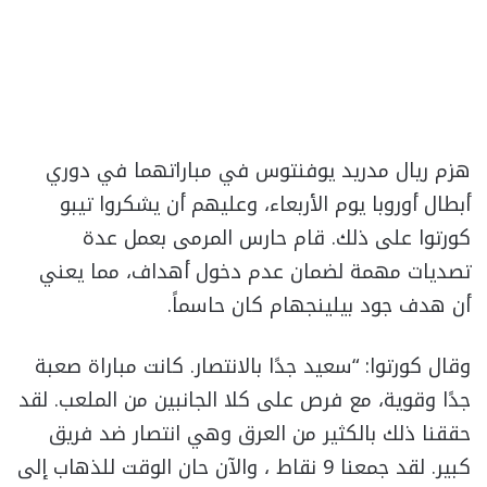
هزم ريال مدريد يوفنتوس في مباراتهما في دوري
أبطال أوروبا يوم الأربعاء، وعليهم أن يشكروا تيبو
كورتوا على ذلك. قام حارس المرمى بعمل عدة
تصديات مهمة لضمان عدم دخول أهداف، مما يعني
أن هدف جود بيلينجهام كان حاسماً.
وقال كورتوا: “سعيد جدًا بالانتصار. كانت مباراة صعبة
جدًا وقوية، مع فرص على كلا الجانبين من الملعب. لقد
حققنا ذلك بالكثير من العرق وهي انتصار ضد فريق
كبير. لقد جمعنا 9 نقاط ، والآن حان الوقت للذهاب إلى