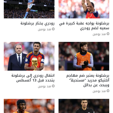
برشلونة يواجه عقبة كبيرة في
رودري يختار برشلونة
سعيه لضم رودري
منذ يومين
منذ يومين
برشلونة يعتبر ضم مهاجم
انتقال رودري إلى برشلونة
أتلتيكو مدريد “مستحيلاً”
يتحدد قبل 13 أغسطس
ويبحث عن بدائل
منذ يومين
منذ يومين