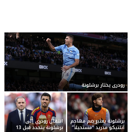
رودري يختار برشلونة
برشلونة يعتبر ضم مهاجم
انتقال رودري إلى
أتلتيكو مدريد “مستحيلاً”
برشلونة يتحدد قبل 13