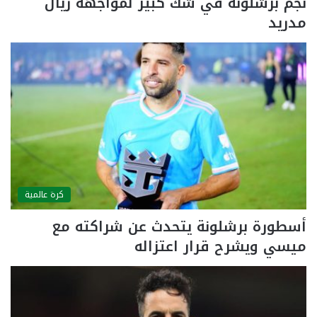
نجم برشلونة في شك كبير لمواجهة ريال
مدريد
كرة عالمية
أسطورة برشلونة يتحدث عن شراكته مع
ميسي ويشرح قرار اعتزاله