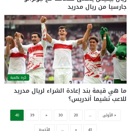
جارسيا من ريال مدريد
كرة عالمية
ما هي قيمة بند إعادة الشراء لريال مدريد
للاعب تشيما أندريس؟
« الأولى
...
20
30
«
39
40
41
»
...
الأخيرة