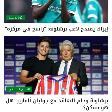
كرة عالمية
إيزاك يمتدح لاعب برشلونة: “راسخ في مركزه”
الدوري الاسباني
برشلونة وحلم التعاقد مع جوليان ألفاريز: هل
هو ممكن؟