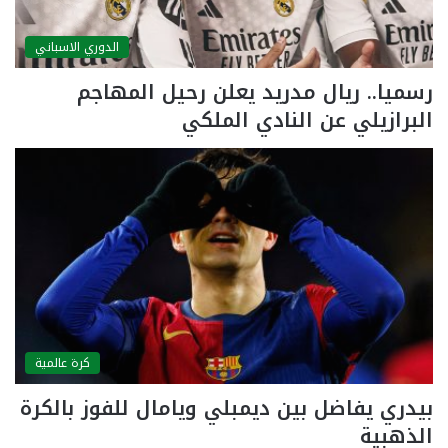
الدوري الاسباني
رسميا.. ريال مدريد يعلن رحيل المهاجم
البرازيلي عن النادي الملكي
كرة عالمية
بيدري يفاضل بين ديمبلي ويامال للفوز بالكرة
الذهبية