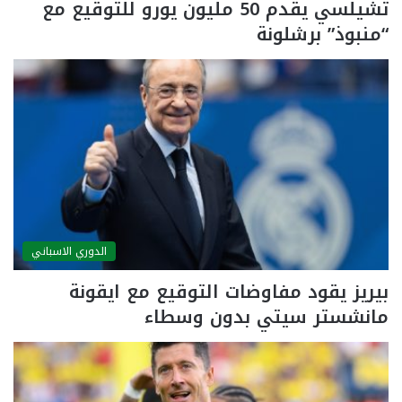
تشيلسي يقدم 50 مليون يورو للتوقيع مع
“منبوذ” برشلونة
الدوري الاسباني
بيريز يقود مفاوضات التوقيع مع ايقونة
مانشستر سيتي بدون وسطاء