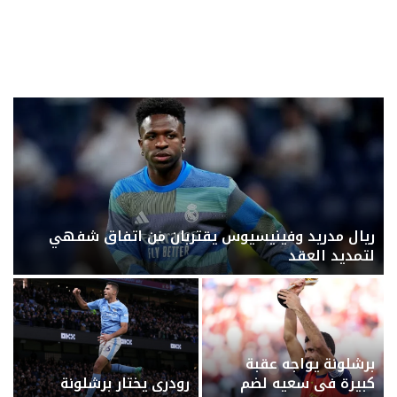
ريال مدريد وفينيسيوس يقتربان من اتفاق شفهي
لتمديد العقد
برشلونة يواجه عقبة
كبيرة في سعيه لضم
رودري يختار برشلونة