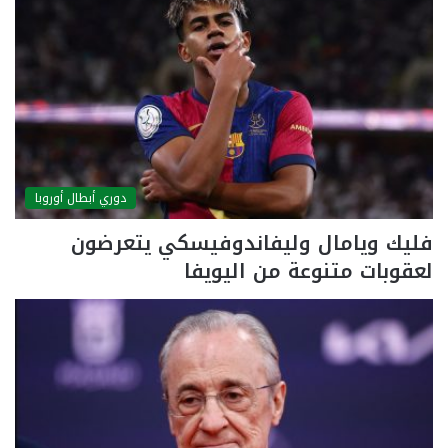
دوري أبطال أوروبا
فليك ويامال وليفاندوفيسكي يتعرضون
لعقوبات متنوعة من اليويفا