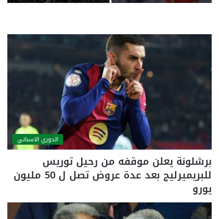
رودري
الدوري الاسباني
برشلونة يعلن موقفه من رحيل توريس
للبريميرليج بعد عدة عروض تصل ل 50 مليون
يورو