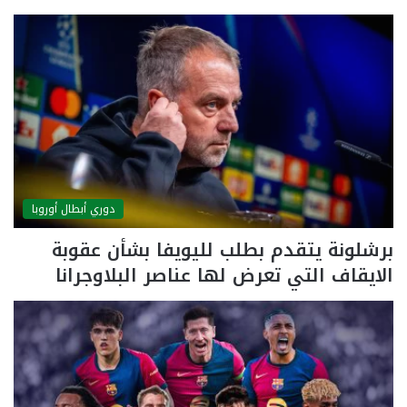
دوري أبطال أوروبا
برشلونة يتقدم بطلب لليويفا بشأن عقوبة
الايقاف التي تعرض لها عناصر البلاوجرانا